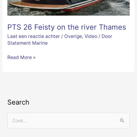
PTS 26 Feisty on the river Thames
Laat een reactie achter
/
Overige
,
Video
/ Door
Statement Marine
Read More »
Search
Z
o