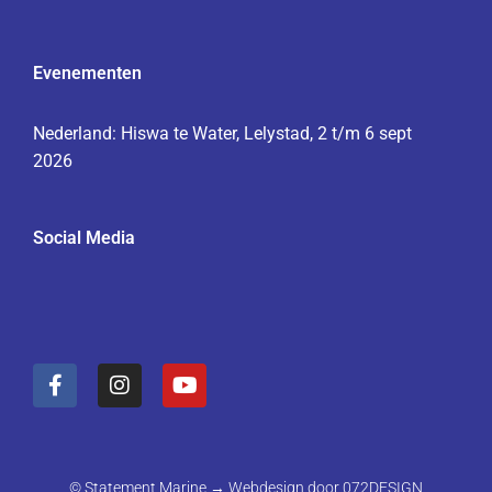
Evenementen
Nederland: Hiswa te Water, Lelystad, 2 t/m 6 sept
2026
Social Media
F
I
Y
a
n
o
c
s
u
e
t
t
b
a
u
o
g
b
© Statement Marine → Webdesign door
072DESIGN