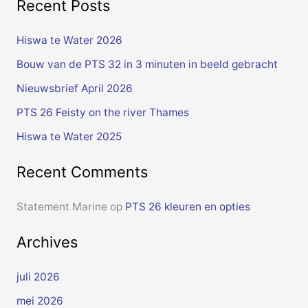
Recent Posts
e
k
Hiswa te Water 2026
n
Bouw van de PTS 32 in 3 minuten in beeld gebracht
a
Nieuwsbrief April 2026
a
PTS 26 Feisty on the river Thames
r
Hiswa te Water 2025
:
Recent Comments
Statement Marine
op
PTS 26 kleuren en opties
Archives
juli 2026
mei 2026