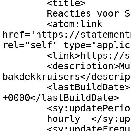
	<title>

	Reacties voor Statement Marine	</title>

	<atom:link 
href="https://statement
rel="self" type="applic
	<link>https://statementmarine.nl/</link>

	<description>Multifunctionele 
bakdekkruisers</descrip
	<lastBuildDate>Sun, 20 Dec 2020 10:46:29 
+0000</lastBuildDate>

	<sy:updatePeriod>

	hourly	</sy:updatePeriod>

	<sy:updateFrequency>
