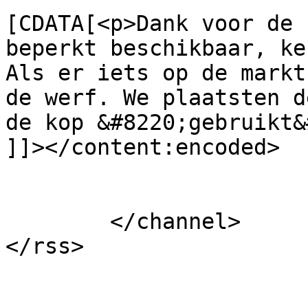
[CDATA[<p>Dank voor de 
beperkt beschikbaar, ke
Als er iets op de markt
de werf. We plaatsten d
de kop &#8220;gebruikt&
]]></content:encoded>

			</item>
	</channel>
