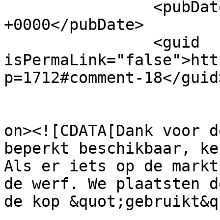
		<pubDate>Sun, 20 Dec 2020 10:46:29 
+0000</pubDate>

		<guid 
isPermaLink="false">htt
p=1712#comment-18</guid>
					<de
on><![CDATA[Dank voor d
beperkt beschikbaar, ke
Als er iets op de markt
de werf. We plaatsten d
de kop &quot;gebruikt&q
			<content:encoded><