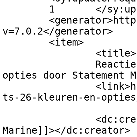
	1	</sy:updateFrequency>

	<generator>https://wordpress.org/?
v=7.0.2</generator>

	<item>

		<title>

		Reactie op PTS 26 kleuren en 
opties door Statement Marine		</
		<link>https://statementmarine.nl/p
ts-26-kleuren-en-opties
		<dc:creator><![CDATA[Statement 
Marine]]></dc:creator>
