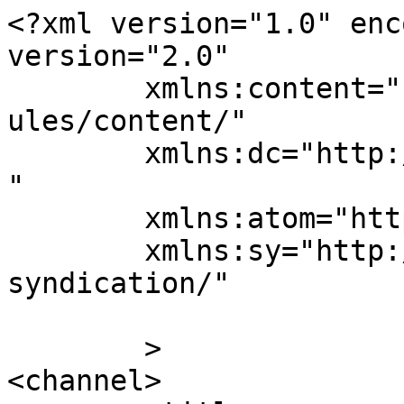
<?xml version="1.0" enc
version="2.0"

	xmlns:content="http://purl.org/rss/1.0/mod
ules/content/"

	xmlns:dc="http://purl.org/dc/elements/1.1/
"

	xmlns:atom="http://www.w3.org/2005/Atom"

	xmlns:sy="http://purl.org/rss/1.0/modules/
syndication/"

	>

<channel>
