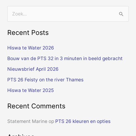
Z
o
Recent Posts
e
k
Hiswa te Water 2026
n
Bouw van de PTS 32 in 3 minuten in beeld gebracht
a
Nieuwsbrief April 2026
a
PTS 26 Feisty on the river Thames
r
Hiswa te Water 2025
:
Recent Comments
Statement Marine
op
PTS 26 kleuren en opties