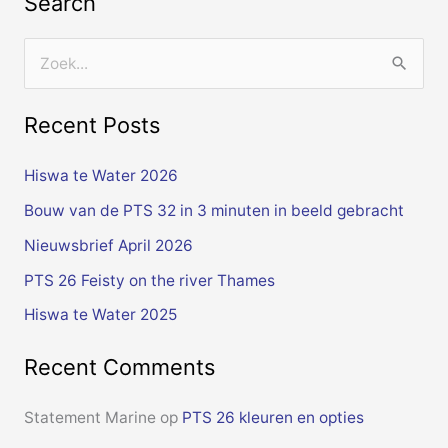
Search
Z
o
Recent Posts
e
k
Hiswa te Water 2026
n
Bouw van de PTS 32 in 3 minuten in beeld gebracht
a
Nieuwsbrief April 2026
a
PTS 26 Feisty on the river Thames
r
Hiswa te Water 2025
:
Recent Comments
Statement Marine
op
PTS 26 kleuren en opties